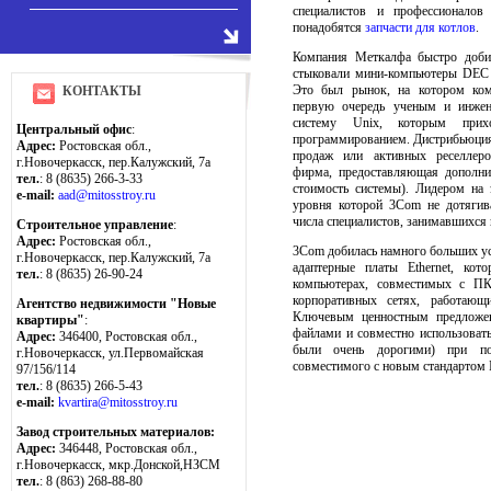
специалистов и профессионало
понадобятся
запчасти для котлов
.
Компания Меткалфа быстро доби
стыковали мини-компьютеры DEC с
Это был рынок, на котором ко
КОНТАКТЫ
первую очередь ученым и инжен
систему Unix, которым прих
Центральный офис
:
программированием. Дистрибьюция
Адрес:
Ростовская обл.,
продаж или активных реселлеро
г.Новочеркасск, пер.Калужский, 7а
фирма, предоставляющая дополни
тел.
: 8 (8635) 266-3-33
стоимость системы). Лидером на
e-mail:
aad@mitosstroy.ru
уровня которой 3Com не дотягив
числа специалистов, занимавшихс
Строительное управление
:
Адрес:
Ростовская обл.,
3Com добилась намного больших ус
г.Новочеркасск, пер.Калужский, 7а
адаптерные платы Ethernet, кот
тел.
: 8 (8635) 26-90-24
компьютерах, совместимых с П
корпоративных сетях, работающ
Агентство недвижимости "Новые
Ключевым ценностным предложен
квартиры"
:
файлами и совместно использовать
Адрес:
346400, Ростовская обл.,
были очень дорогими) при пом
г.Новочеркасск, ул.Первомайская
совместимого с новым стандартом
97/156/114
тел.
: 8 (8635) 266-5-43
e-mail:
kvartira@mitosstroy.ru
Завод строительных материалов:
Адрес:
346448, Ростовская обл.,
г.Новочеркасск, мкр.Донской,НЗСМ
тел.
: 8 (863) 268-88-80