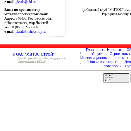
e-mail:
gksale@tibl.ru
Футбольный клуб "МИТОС" выступ
Завод по производству
Турнирная таблица 
металлопластиковых окон:
Адрес:
346408, Ростовская обл.,
г.Новочеркасск, мкр.Донской
тел.
: 8 (8635) 27-38-06
e-mail:
plactic@mitosstroy.ru
Главная
Новости
Об
Услуги
Строительн
© ОАО "МИТОС СТРОЙ"
Инвестиционные проекты
Дизайн, разработка сайта, поддержка и
сопровождение DDLab
"Новые квартиры"
Деп
товаров
Фут