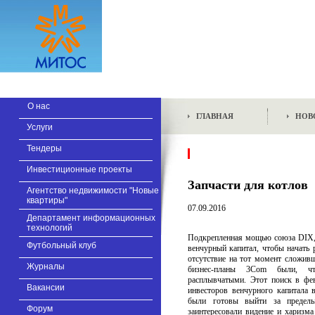
О нас
ГЛАВНАЯ
НОВ
Услуги
Тендеры
Инвестиционные проекты
Запчасти для котлов
Агентство недвижимости "Новые
квартиры"
07.09.2016
Департамент информационных
технологий
Подкрепленная мощью союза DIX, 
Футбольный клуб
венчурный капитал, чтобы начать 
отсутствие на тот момент сложив
Журналы
бизнес-планы 3Com были, чт
расплывчатыми. Этот поиск в фев
Вакансии
инвесторов венчурного капитала 
были готовы выйти за пределы
Форум
заинтересовали видение и харизм