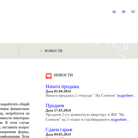
НОВОСТИ
НОВОСТИ
Начата продажа
Дата 01.04.2014
Начата продажа 2 очереди " На Сенном"
подробнее...
у выработать общий
Продаем
венные финансовые
Дата 17.03.2014
ер, потребуется ли
Продаем 2-ух комнатную квартиру в ЖК "На
оимости некоторых
Сенном" на 5-этаже в стройварианте
подробнее...
ия. В этом случае
, поставить вопрос
Сдаем гараж
рмационная форма,
Дата 04.03.2014
 информации. Хотя