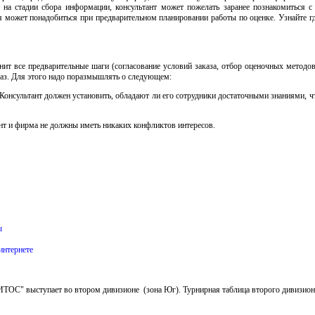
на стадии сбора информации, консультант может пожелать заранее познакомиться с 
я может понадобиться при предварительном планировании работы по оценке. Узнайте г
нит все предварительные шаги (согласование условий заказа, отбор оценочных методов 
каз. Для этого надо поразмышлять о следующем:
Консультант должен установить, обладают ли его сотрудники достаточными знаниями, 
нт и фирма не должны иметь никаких конфликтов интересов.
ы
интернете
ОС" выступает во втором дивизионе (зона Юг). Турнирная таблица второго дивизио