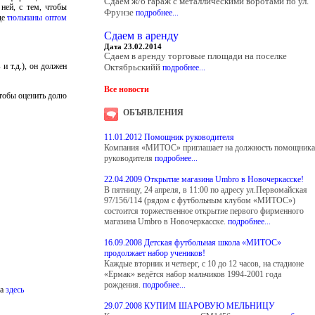
Сдаем ж/б гараж с металлическими воротами по ул.
ней, с тем, чтобы
Фрунзе
подробнее...
де
тюльпаны оптом
Сдаем в аренду
Дата 23.02.2014
Сдаем в аренду торговые площади на поселке
и т.д.), он должен
Октябрьскийй
подробнее...
Все новости
чтобы оценить долю
ОБЪЯВЛЕНИЯ
11.01.2012 Помощник руководителя
Компания «МИТОС» приглашает на должность помощника
руководителя
подробнее...
22.04.2009 Открытие магазина Umbro в Новочеркасске!
В пятницу, 24 апреля, в 11:00 по адресу ул.Первомайская
97/156/114 (рядом с футбольным клубом «МИТОС»)
состоится торжественное открытие первого фирменного
магазина Umbro в Новочеркасске.
подробнее...
16.09.2008 Детская футбольная школа «МИТОС»
продолжает набор учеников!
Каждые вторник и четверг, с 10 до 12 часов, на стадионе
«Ермак» ведётся набор мальчиков 1994-2001 года
рождения.
подробнее...
на
здесь
29.07.2008 КУПИМ ШАРОВУЮ МЕЛЬНИЦУ