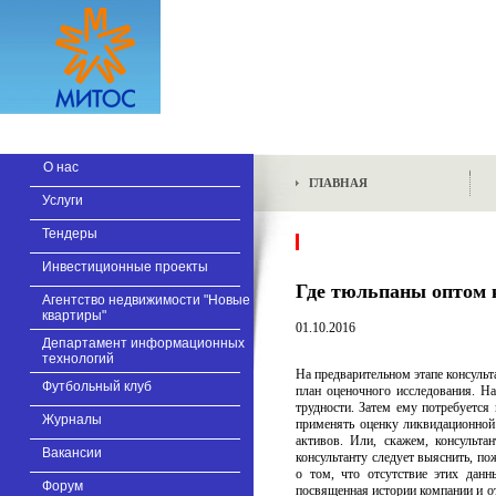
О нас
ГЛАВНАЯ
Услуги
Тендеры
Инвестиционные проекты
Где тюльпаны оптом 
Агентство недвижимости "Новые
квартиры"
01.10.2016
Департамент информационных
технологий
На предварительном этапе консульт
Футбольный клуб
план оценочного исследования. Н
трудности. Затем ему потребуется 
Журналы
применять оценку ликвидационной 
активов. Или, скажем, консульта
Вакансии
консультанту следует выяснить, по
о том, что отсутствие этих дан
Форум
посвященная истории компании и о