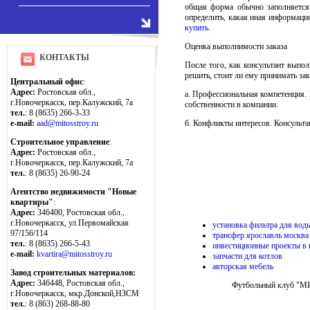
общая форма обычно заполняется 
определить, какая иная информаци
купить
.
Оценка выполнимости заказа
КОНТАКТЫ
После того, как консультант выпол
решить, стоит ли ему принимать за
Центральный офис
:
Адрес:
Ростовская обл.,
а. Профессиональная компетенция. 
г.Новочеркасск, пер.Калужский, 7а
собственности в компании.
тел.
: 8 (8635) 266-3-33
б. Конфликты интересов. Консульта
e-mail:
aad@mitosstroy.ru
Строительное управление
:
Адрес:
Ростовская обл.,
г.Новочеркасск, пер.Калужский, 7а
тел.
: 8 (8635) 26-90-24
Агентство недвижимости "Новые
квартиры"
:
Адрес:
346400, Ростовская обл.,
г.Новочеркасск, ул.Первомайская
установка фильтра для вод
97/156/114
трансфер ярославль москва
тел.
: 8 (8635) 266-5-43
инвестиционные проекты в 
e-mail:
kvartira@mitosstroy.ru
запчасти для котлов
авторская мебель
Завод строительных материалов:
Адрес:
346448, Ростовская обл.,
Футбольный клуб "МИТ
г.Новочеркасск, мкр.Донской,НЗСМ
тел.
: 8 (863) 268-88-80