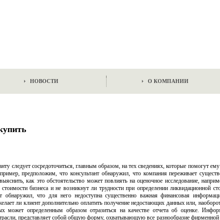
НОВОСТИ
О КОМПАНИИ
купить
анту следует сосредоточиться, главным образом, на тех сведениях, которые помогут ем
апример, предположим, что консультант обнаружил, что компания переживает сущест
выяснить, как это обстоятельство может повлиять на оценочное исследование, наприм
стоимости бизнеса и не возникнут ли трудности при определении ликвидационной ст
нт обнаружил, что для него недоступна существенно важная финансовая информац
желает ли клиент дополнительно оплатить получение недостающих данных или, наоборот
ных может определенным образом отразиться на качестве отчета об оценке. Инфо
трасли, представляет собой общую форму, охватывающую все разнообразие фирменной