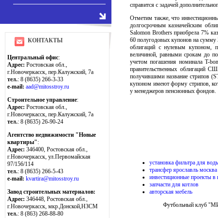
справится с задачей дополнительно
Отметим также, что инвестиционны
долгосрочным казначейским обли
Salomon Brothers приобрела 7% ка
60 полугодовых купонов на сумму 
КОНТАКТЫ
облигаций с нулевым купоном, п
величиной, равными срокам до по
Центральный офис
:
учетом погашения номинала T-bon
Адрес:
Ростовская обл.,
правительственных облигаций СШ
г.Новочеркасск, пер.Калужский, 7а
получившими название стрипов (ST
тел.
: 8 (8635) 266-3-33
купоном имеют форму стрипов, кот
e-mail:
aad@mitosstroy.ru
у менеджеров пенсионных фондов.
Строительное управление
:
Адрес:
Ростовская обл.,
г.Новочеркасск, пер.Калужский, 7а
тел.
: 8 (8635) 26-90-24
Агентство недвижимости "Новые
квартиры"
:
Адрес:
346400, Ростовская обл.,
г.Новочеркасск, ул.Первомайская
установка фильтра для вод
97/156/114
трансфер ярославль москва
тел.
: 8 (8635) 266-5-43
инвестиционные проекты в 
e-mail:
kvartira@mitosstroy.ru
запчасти для котлов
авторская мебель
Завод строительных материалов:
Адрес:
346448, Ростовская обл.,
Футбольный клуб "МИТ
г.Новочеркасск, мкр.Донской,НЗСМ
тел.
: 8 (863) 268-88-80