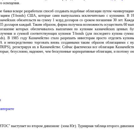
го освещения.
е банки вскоре разработали способ создавать подобные облигации путем «конвертации
гациям (T-bonds) США, которые сами выпускались исключительно с купонами. В 1
значейских обязательств на сумму 1 млрд долларов со сроком погашения 30 лет. Кажд
35 долларов каждый. Таким образом, фирма получила возможность осуществить 60 вып
огашение которых обеспечивалось выплатами по купонам казначейских ценных бу
лучения и суммой соответствующих купонов T-bonds (для последнего купона сумма 
ds). В 1985 году Казначейство стало разрешать инвесторам просто отделять купон
А и непосредственно торговать вновь созданными таким образом облигациями с н
RIPS), регистрируя их в Казначействе. Сейчас фактически все облигации Казначейс
орые, безусловно, надежнее, чем бескупонные корпоративные облигации, и поэтому о
ы
интернете
ОС" выступает во втором дивизионе (зона Юг). Турнирная таблица второго дивизио