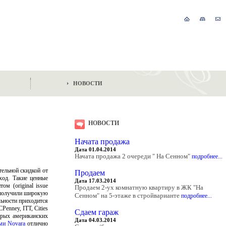
НОВОСТИ
НОВОСТИ
Начата продажа
Дата 01.04.2014
Начата продажа 2 очереди " На Сенном"
подробнее...
тельной скидкой от
Продаем
ход. Такие ценные
Дата 17.03.2014
м (original issue
Продаем 2-ух комнатную квартиру в ЖК "На
е получили широкую
Сенном" на 5-этаже в стройварианте
подробнее...
льности приходится
Penney, ITT, Cities
Сдаем гараж
орых американских
Дата 04.03.2014
ми Novara
отлично