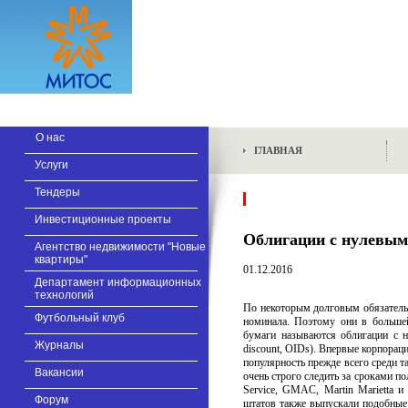
О нас
ГЛАВНАЯ
Услуги
Тендеры
Инвестиционные проекты
Облигации с нулевым
Агентство недвижимости "Новые
квартиры"
01.12.2016
Департамент информационных
технологий
По некоторым долговым обязательс
Футбольный клуб
номинала. Поэтому они в большей
бумаги называются облигации с ну
Журналы
discount, OIDs). Впервые корпорац
популярность прежде всего среди т
Вакансии
очень строго следить за сроками по
Service, GMAC, Martin Marietta 
Форум
штатов также выпускали подобные 