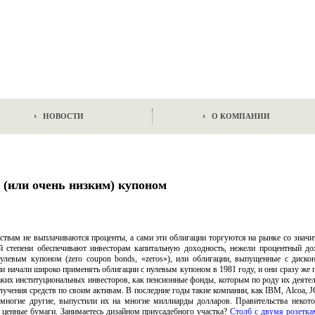
НОВОСТИ
О КОМПАНИИ
 (или очень низким) купоном
твам не выплачиваются проценты, а сами эти облигации торгуются на рынке со значи
 степени обеспечивают инвесторам капитальную доходность, нежели процентный до
левым купоном (zero coupon bonds, «zeros»), или облигации, выпущенные с дисконто
ии начали широко применять облигации с нулевым купоном в 1981 году, и они сразу ж
аких институциональных инвесторов, как пенсионные фонды, которым по роду их деяте
лучения средств по своим активам. В последние годы такие компании, как IBM, Alcoa, JC
и многие другие, выпустили их на многие миллиарды долларов. Правительства некот
ценные бумаги. Занимаетесь дизайном приусадебного участка?
Столб с двумя розетка