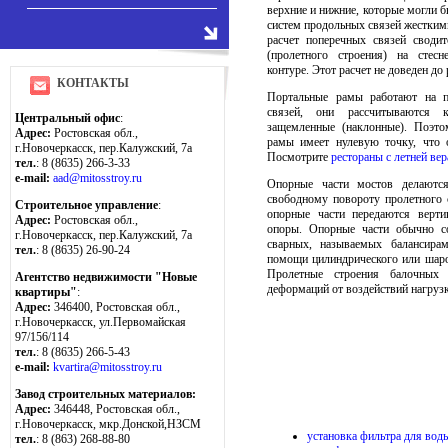
верхние и нижние, которые могли б
систем продольных связей жестким
расчет поперечных связей своди
(пролетного строения) на стес
контуре. Этот расчет не доведен до
КОНТАКТЫ
Портальные рамы работают на п
связей, они рассчитываются 
Центральный офис
:
защемленные (наклонные). Поэт
Адрес:
Ростовская обл.,
рамы имеет нулевую точку, что 
г.Новочеркасск, пер.Калужский, 7а
Посмотрите
рестораны с летней ве
тел.
: 8 (8635) 266-3-33
e-mail:
aad@mitosstroy.ru
Опорные части мостов делаютс
свободному повороту пролетного 
Строительное управление
:
опорные части передаются верти
Адрес:
Ростовская обл.,
опоры. Опорные части обычно со
г.Новочеркасск, пер.Калужский, 7а
сварных, называемых балансира
тел.
: 8 (8635) 26-90-24
помощи цилиндрического или шар
Пролетные строения балочных
Агентство недвижимости "Новые
деформаций от воздействий нагруз
квартиры"
:
Адрес:
346400, Ростовская обл.,
г.Новочеркасск, ул.Первомайская
97/156/114
тел.
: 8 (8635) 266-5-43
e-mail:
kvartira@mitosstroy.ru
Завод строительных материалов:
Адрес:
346448, Ростовская обл.,
г.Новочеркасск, мкр.Донской,НЗСМ
установка фильтра для вод
тел.
: 8 (863) 268-88-80