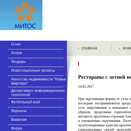
О нас
ГЛАВНАЯ
НОВ
Услуги
Тендеры
Инвестиционные проекты
Рестораны с летней в
Агентство недвижимости "Новые
квартиры"
14.02.2017
Департамент информационных
технологий
При скручивании фермы ее узлы п
Футбольный клуб
последние воспринимаются прод
угол закручивания и повышают ж
Журналы
образом, продольные горизонта
жесткость пролетного строения бл
Вакансии
и уменьшению скручивания. Поэт
эксплуатационные качества пролет
Форум
горизонтальных связей целесоо