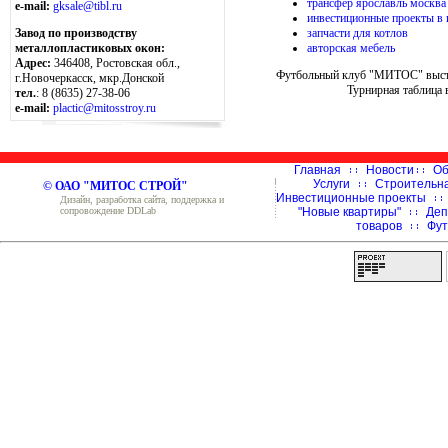
трансфер ярославль москва
e-mail:
gksale@tibl.ru
инвестиционные проекты в 
запчасти для котлов
Завод по производству
авторская мебель
металлопластиковых окон:
Адрес:
346408, Ростовская обл.,
Футбольный клуб "МИТОС" выступ
г.Новочеркасск, мкр.Донской
Турнирная таблица 
тел.
: 8 (8635) 27-38-06
e-mail:
plactic@mitosstroy.ru
Главная
Новости
Об
Услуги
Строительн
© ОАО "МИТОС СТРОЙ"
Инвестиционные проекты
Дизайн, разработка сайта, поддержка и
сопровождение DDLab
"Новые квартиры"
Деп
товаров
Фут