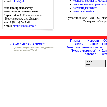
трансфер ярославль москва
e-mail:
gksale@tibl.ru
инвестиционные проекты в 
запчасти для котлов
Завод по производству
авторская мебель
металлопластиковых окон:
Адрес:
346408, Ростовская обл.,
Футбольный клуб "МИТОС" выступ
г.Новочеркасск, мкр.Донской
Турнирная таблица 
тел.
: 8 (8635) 27-38-06
e-mail:
plactic@mitosstroy.ru
Главная
Новости
Об
Услуги
Строительн
© ОАО "МИТОС СТРОЙ"
Инвестиционные проекты
Дизайн, разработка сайта, поддержка и
сопровождение DDLab
"Новые квартиры"
Деп
товаров
Фут