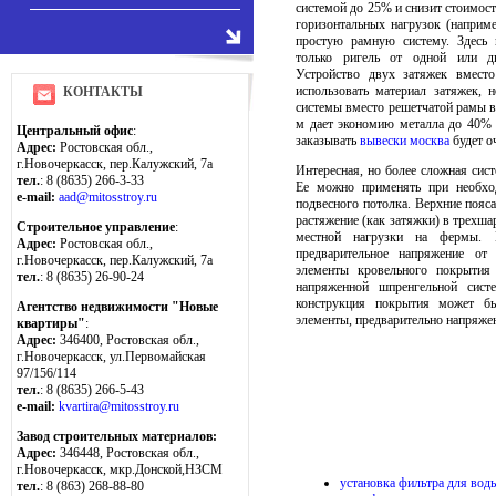
системой до 25% и снизит стоимост
горизонтальных нагрузок (наприм
простую рамную систему. Здесь 
только ригель от одной или д
Устройство двух затяжек вместо
использовать материал затяжек, 
КОНТАКТЫ
системы вместо решетчатой рамы в
м дает экономию металла до 40% 
Центральный офис
:
заказывать
вывески москва
будет о
Адрес:
Ростовская обл.,
г.Новочеркасск, пер.Калужский, 7а
Интересная, но более сложная сист
тел.
: 8 (8635) 266-3-33
Ее можно применять при необхо
e-mail:
aad@mitosstroy.ru
подвесного потолка. Верхние пояс
растяжение (как затяжки) в трехша
Строительное управление
:
местной нагрузки на фермы. 
Адрес:
Ростовская обл.,
предварительное напряжение от
г.Новочеркасск, пер.Калужский, 7а
элементы кровельного покрытия
тел.
: 8 (8635) 26-90-24
напряженной шпренгельной сис
конструкция покрытия может бы
Агентство недвижимости "Новые
элементы, предварительно напряжен
квартиры"
:
Адрес:
346400, Ростовская обл.,
г.Новочеркасск, ул.Первомайская
97/156/114
тел.
: 8 (8635) 266-5-43
e-mail:
kvartira@mitosstroy.ru
Завод строительных материалов:
Адрес:
346448, Ростовская обл.,
г.Новочеркасск, мкр.Донской,НЗСМ
установка фильтра для вод
тел.
: 8 (863) 268-88-80