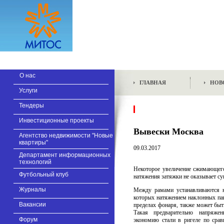
О нас
ГЛАВНАЯ
НОВ
Услуги
Тендеры
Инвестиционные проекты
Вывески Москва
Агентство недвижимости "Новые
квартиры"
09.03.2017
Департамент информационных
технологий
Некоторое увеличение сжимающего
Футбольный клуб
натяжения затяжки не оказывает су
Журналы
Между рамами устанавливаются 
которых натяжением наклонных пан
Вакансии
пределах фонаря, также может быт
Такая предварительно напряже
Форум
экономию стали в ригеле по сра