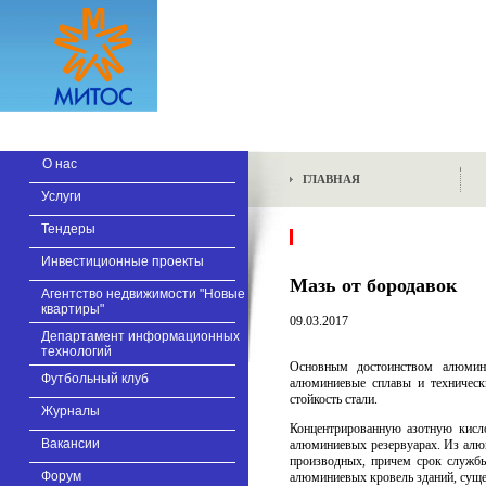
О нас
ГЛАВНАЯ
Услуги
Тендеры
Инвестиционные проекты
Мазь от бородавок
Агентство недвижимости "Новые
квартиры"
09.03.2017
Департамент информационных
технологий
Основным достоинством алюмин
Футбольный клуб
алюминиевые сплавы и техническ
стойкость стали.
Журналы
Концентрированную азотную кисло
Вакансии
алюминиевых резервуарах. Из алюм
производных, причем срок службы
Форум
алюминиевых кровель зданий, суще