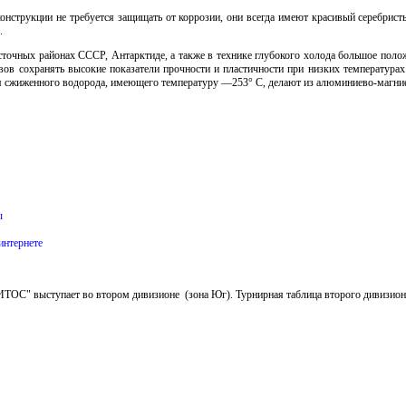
нструкции не требуется защищать от коррозии, они всегда имеют красивый серебрист
.
сточных районах СССР, Антарктиде, а также в технике глубокого холода большое поло
ов сохранять высокие показатели прочности и пластичности при низких температурах
 сжиженного водорода, имеющего температуру —253° С, делают из алюминиево-магние
ы
интернете
ОС" выступает во втором дивизионе (зона Юг). Турнирная таблица второго дивизио