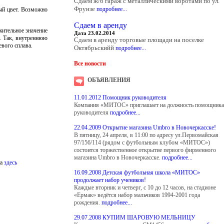
Сдаем ж/б гараж с металлическими воротами по ул.
Фрунзе
подробнее...
ый цвет. Возможно
Сдаем в аренду
жительное значение
Дата 23.02.2014
. Так, внутреннюю
Сдаем в аренду торговые площади на поселке
вого сплава.
Октябрьскийй
подробнее...
Все новости
ОБЪЯВЛЕНИЯ
11.01.2012 Помощник руководителя
Компания «МИТОС» приглашает на должность помощника
руководителя
подробнее...
22.04.2009 Открытие магазина Umbro в Новочеркасске!
В пятницу, 24 апреля, в 11:00 по адресу ул.Первомайская
97/156/114 (рядом с футбольным клубом «МИТОС»)
состоится торжественное открытие первого фирменного
магазина Umbro в Новочеркасске.
подробнее...
на
здесь
16.09.2008 Детская футбольная школа «МИТОС»
продолжает набор учеников!
Каждые вторник и четверг, с 10 до 12 часов, на стадионе
«Ермак» ведётся набор мальчиков 1994-2001 года
рождения.
подробнее...
29.07.2008 КУПИМ ШАРОВУЮ МЕЛЬНИЦУ