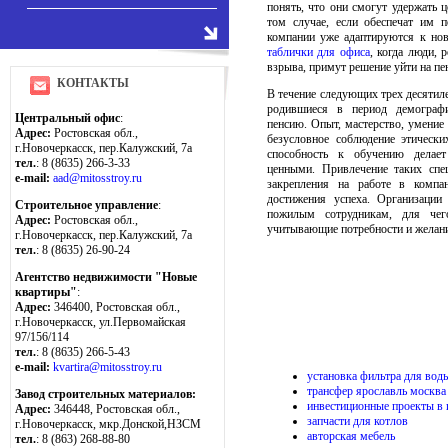
понять, что они смогут удержать 
том случае, если обеспечат им 
компании уже адаптируются к нов
таблички для офиса
, когда люди, 
взрыва, примут решение уйти на пе
КОНТАКТЫ
В течение следующих трех десятилет
родившиеся в период демографи
Центральный офис
:
пенсию. Опыт, мастерство, умение 
Адрес:
Ростовская обл.,
безусловное соблюдение этическ
г.Новочеркасск, пер.Калужский, 7а
способность к обучению делае
тел.
: 8 (8635) 266-3-33
ценными. Привлечение таких спе
e-mail:
aad@mitosstroy.ru
закрепления на работе в комп
достижения успеха. Организаци
Строительное управление
:
пожилым сотрудникам, для чег
Адрес:
Ростовская обл.,
учитывающие потребности и желани
г.Новочеркасск, пер.Калужский, 7а
тел.
: 8 (8635) 26-90-24
Агентство недвижимости "Новые
квартиры"
:
Адрес:
346400, Ростовская обл.,
г.Новочеркасск, ул.Первомайская
97/156/114
тел.
: 8 (8635) 266-5-43
e-mail:
kvartira@mitosstroy.ru
установка фильтра для вод
трансфер ярославль москва
Завод строительных материалов:
инвестиционные проекты в 
Адрес:
346448, Ростовская обл.,
запчасти для котлов
г.Новочеркасск, мкр.Донской,НЗСМ
авторская мебель
тел.
: 8 (863) 268-88-80