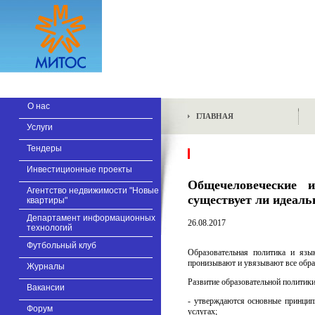
О нас
ГЛАВНАЯ
Услуги
Тендеры
Инвестиционные проекты
Общечеловеческие 
Агентство недвижимости "Новые
существует ли идеаль
квартиры"
Департамент информационных
26.08.2017
технологий
Футбольный клуб
Образовательная политика и язык
пронизывают и увязывают все образ
Журналы
Развитие образовательной политики
Вакансии
- утверждаются основные принципы
Форум
услугах;