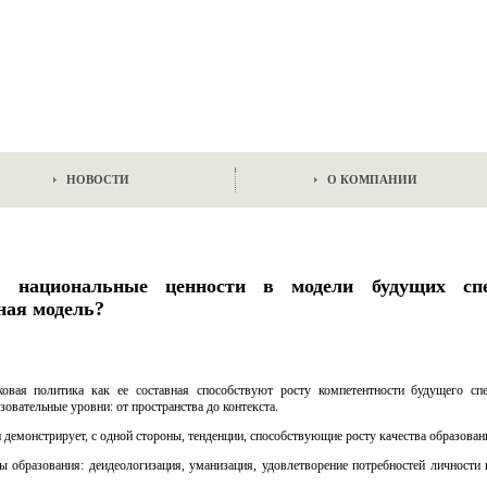
НОВОСТИ
О КОМПАНИИ
и национальные ценности в модели будущих спе
ная модель?
овая политика как ее составная способствуют росту компетентности будущего спе
овательные уровни: от пространства до контекста.
 демонстрирует, с одной стороны, тенденции, способствующие росту качества образован
 образования: деидеологизация, уманизация, удовлетворение потребностей личности 