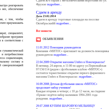
Сдаем ж/б гараж с металлическими воротами по ул.
Фрунзе
подробнее...
быстро реагировать
 нее, обеспечение
Сдаем в аренду
Дата 23.02.2014
ния, с тем, чтобы
Сдаем в аренду торговые площади на поселке
Хотите приумножить
Октябрьскийй
подробнее...
Все новости
рат, специалитет,
гообразие программ
ОБЪЯВЛЕНИЯ
 в соответствии с
11.01.2012 Помощник руководителя
и гуманистической
Компания «МИТОС» приглашает на должность помощника
С и потребностями
руководителя
подробнее...
сса социализации,
льскому составу и
22.04.2009 Открытие магазина Umbro в Новочеркасске!
й самореализацией
В пятницу, 24 апреля, в 11:00 по адресу ул.Первомайская
97/156/114 (рядом с футбольным клубом «МИТОС»)
состоится торжественное открытие первого фирменного
магазина Umbro в Новочеркасске.
подробнее...
16.09.2008 Детская футбольная школа «МИТОС»
продолжает набор учеников!
Каждые вторник и четверг, с 10 до 12 часов, на стадионе
«Ермак» ведётся набор мальчиков 1994-2001 года
рождения.
подробнее...
29.07.2008 КУПИМ ШАРОВУЮ МЕЛЬНИЦУ