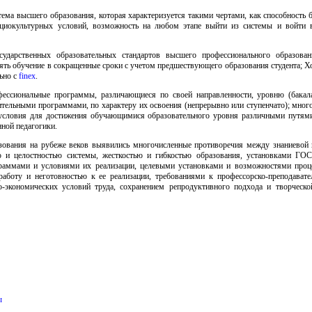
ема высшего образования, которая характеризуется такими чертами, как способность 
циокультурных условий, возможность на любом этапе выйти из системы и войти в
осударственных образовательных стандартов высшего профессионального образова
ять обучение в сокращенные сроки с учетом предшествующего образования студента; 
ьно с
finex
.
фессиональные программы, различающиеся по своей направленности, уровню (бакалав
нительными программами, по характеру их освоения (непрерывно или ступенчато); мно
 условия для достижения обучающимися образовательного уровня различными путями
ной педагогики.
азования на рубеже веков выявились многочисленные противоречия между знаниевой 
ю и целостностью системы, жесткостью и гибкостью образования, установками ГО
раммами и условиями их реализации, целевыми установками и возможностями проце
работу и неготовностью к ее реализации, требованиями к профессорско-преподавате
экономических условий труда, сохранением репродуктивного подхода и творческо
ы