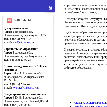
- принимается многоуровневая сист
на изменение экономических и со
разнообразной подготовки;
- совершенствуется структура г
КОНТАКТЫ
обеспечить возможность осуществл
свои доходы? Инвестируйте правил
Центральный офис
:
Адрес:
Ростовская обл.,
- действуют образовательные про
г.Новочеркасск, пер.Калужский, 7а
магистратура), по связям с допол
тел.
: 8 (8635) 266-3-33
позволяет обеспечивать и разные
e-mail:
aad@mitosstroy.ru
принципом личностно ориентирован
Строительное управление
:
С другой стороны, в системе обр
Адрес:
Ростовская обл.,
парадигмой, между дискретность
г.Новочеркасск, пер.Калужский, 7а
общества, образовательными прог
тел.
: 8 (8635) 26-90-24
ориентацией на самостоятельную 
медленным улучшением социально-
Агентство недвижимости "Новые
субъектов образования.
квартиры"
:
Адрес:
346400, Ростовская обл.,
г.Новочеркасск, ул.Первомайская
97/156/114
тел.
: 8 (8635) 266-5-43
e-mail:
kvartira@mitosstroy.ru
Завод строительных материалов:
Адрес:
346448, Ростовская обл.,
г.Новочеркасск, мкр.Донской,НЗСМ
установка фильтра для вод
тел.
: 8 (863) 268-88-80
трансфер ярославль москва