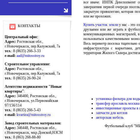
все иначе. ИНПК Девелопмент се
завершения первой очереди поселк
закрытую привилегию, которая поз
или же прохожих.
Купить участок земли
у нас - это 
КОНТАКТЫ
друзьями или же играть в футбол
коммуникационных магистралей, в 
Центральный офис
:
пользоваться качественными моно
Адрес:
Ростовская обл.,
Весь периметр поселка тщательно о
г.Новочеркасск, пер.Калужский, 7а
инфраструктура с маркетами, де
тел.
: 8 (8635) 266-3-33
территория Жилого Сквера достигае
e-mail:
aad@mitosstroy.ru
Строительное управление
:
Адрес:
Ростовская обл.,
г.Новочеркасск, пер.Калужский, 7а
тел.
: 8 (8635) 26-90-24
Агентство недвижимости "Новые
квартиры"
:
Адрес:
346400, Ростовская обл.,
установка фильтра для вод
г.Новочеркасск, ул.Первомайская
трансфер ярославль москва
97/156/114
инвестиционные проекты в 
тел.
: 8 (8635) 266-5-43
запчасти для котлов
e-mail:
kvartira@mitosstroy.ru
авторская мебель
Завод строительных материалов:
Футбольный клуб "МИТ
Адрес:
346448, Ростовская обл.,
г.Новочеркасск, мкр.Донской,НЗСМ
тел.
: 8 (863) 268-88-80