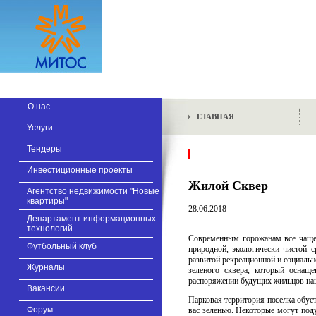
О нас
ГЛАВНАЯ
Услуги
Тендеры
Инвестиционные проекты
Жилой Сквер
Агентство недвижимости "Новые
квартиры"
28.06.2018
Департамент информационных
технологий
Современным горожанам все чаще х
Футбольный клуб
природной, экологически чистой с
развитой рекреационной и социал
Журналы
зеленого сквера, который оснащ
распоряжении будущих жильцов на
Вакансии
Парковая территория поселка обу
Форум
вас зеленью. Некоторые могут под