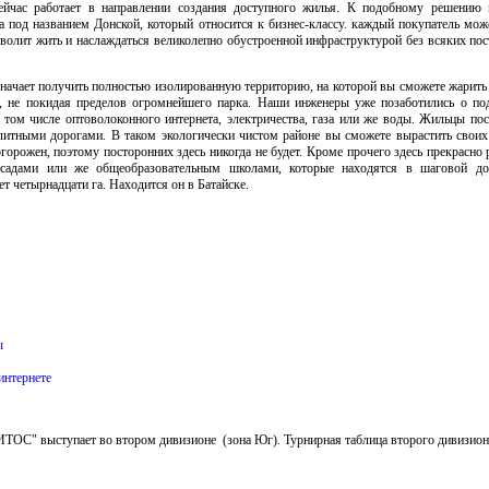
йчас работает в направлении создания доступного жилья. К подобному решению
а под названием Донской, который относится к бизнес-классу. каждый покупатель мож
волит жить и наслаждаться великолепно обустроенной инфраструктурой без всяких по
означает получить полностью изолированную территорию, на которой вы сможете жарит
, не покидая пределов огромнейшего парка. Наши инженеры уже позаботились о по
том числе оптоволоконного интернета, электричества, газа или же воды. Жильцы пос
литными дорогами. В таком экологически чистом районе вы сможете вырастить своих
горожен, поэтому посторонних здесь никогда не будет. Кроме прочего здесь прекрасно 
тсадами или же общеобразовательным школами, которые находятся в шаговой до
т четырнадцати га. Находится он в Батайске.
ы
интернете
ОС" выступает во втором дивизионе (зона Юг). Турнирная таблица второго дивизио