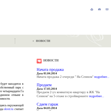
НОВОСТИ
НОВОСТИ
Начата продажа
Дата 01.04.2014
Начата продажа 2 очереди " На Сенном"
подробнее...
будет находится в
Продаем
обственный парк с
Дата 17.03.2014
е четырнадцати Га
Продаем 2-ух комнатную квартиру в ЖК "На
тадионом отныне в
Сенном" на 5-этаже в стройварианте
подробнее...
оимости.
Сдаем гараж
ждаясь окружающей
Дата 04.03.2014
нда
skver.ru
считает