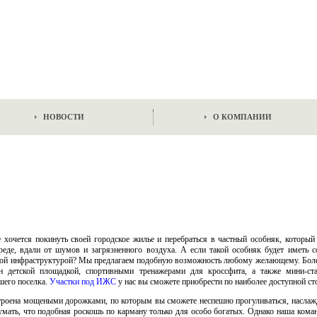
НОВОСТИ
О КОМПАНИИ
очется покинуть своей городское жилье и перебраться в частный особняк, который 
реде, вдали от шумов и загрязненного воздуха. А если такой особняк будет иметь с
ьной инфраструктурой? Мы предлагаем подобную возможность любому желающему. Боле
ен детской площадкой, спортивными тренажерами для кроссфита, а также мини-с
шего поселка.
Участки под ИЖС
у нас вы сможете приобрести по наиболее доступной ст
строена мощеными дорожками, по которым вы сможете неспешно прогуливаться, насла
умать, что подобная роскошь по карману только для особо богатых. Однако наша кома