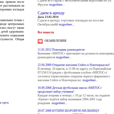
Сдаем ж/б гараж с металлическими воротами по ул.
 мы пришли после
Фрунзе
подробнее...
ет рассчитывать на
сторонних взглядов
Сдаем в аренду
Дата 23.02.2014
ь шашлыки только с
Сдаем в аренду торговые площади на поселке
дводе центральных
Октябрьскийй
подробнее...
елка смогут также
 детей здоровыми.
Все новости
развита социальная
ступности. Общая
ОБЪЯВЛЕНИЯ
11.01.2012 Помощник руководителя
Компания «МИТОС» приглашает на должность помощника
руководителя
подробнее...
22.04.2009 Открытие магазина Umbro в Новочеркасске!
В пятницу, 24 апреля, в 11:00 по адресу ул.Первомайская
97/156/114 (рядом с футбольным клубом «МИТОС»)
состоится торжественное открытие первого фирменного
магазина Umbro в Новочеркасске.
подробнее...
16.09.2008 Детская футбольная школа «МИТОС»
продолжает набор учеников!
Каждые вторник и четверг, с 10 до 12 часов, на стадионе
«Ермак» ведётся набор мальчиков 1994-2001 года
на
здесь
рождения.
подробнее...
29.07.2008 КУПИМ ШАРОВУЮ МЕЛЬНИЦУ